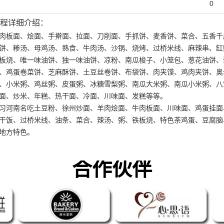
0
程详细介绍：
肉板面、烩面、手擀面、拉面、刀削面、手抓饼、麦香饼、菜合、五香千
1
2
3
4
饼、糁汤、母鸡汤、熟食、牛肉汤、沙锅、烧烤、过桥米线、麻辣串、缸
板烧、唯一味油饼、独一味油饼、凉粉、南瓜梭子、小笼包、葱花油饼、
、鸡蛋卷菜饼、芝麻酥饼、土豆丝卷饼、布袋饼、肉夹馍、鸡肉夹饼、奥
、小米粥、鸡丝粥、皮蛋粥、冰糖雪梨粥、南瓜大米粥、南瓜小米粥、八
面、炒米、年糕、热干面、冷面、川味面、发糕等等。
习河南名吃土豆粉、徐州炒面、羊肉烩面、牛肉板面、川味面、鸡蛋挂面
干饭、过桥米线、油条、菜合、辣汤、粥、铁板烧、特色茶鸡蛋、豆腐脑
地方特色。
合作伙伴