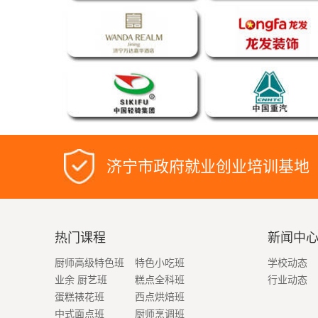
济宁市政府就业创业培训基地
热门课程
新闻中
厨师高级特色班
特色小吃班
学校动态
业余 厨艺班
糕点全科班
行业动态
蛋糕裱花班
西点烘焙班
中式面点班
厨师烹调班