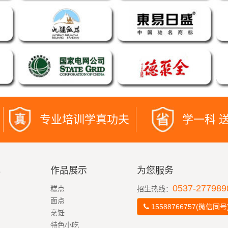
专业培训学真功夫
学一科 
心
作品展示
为您服务
0537-277989
糕点
招生热线：
面点
15588766757(微信同号
烹饪
特色小吃