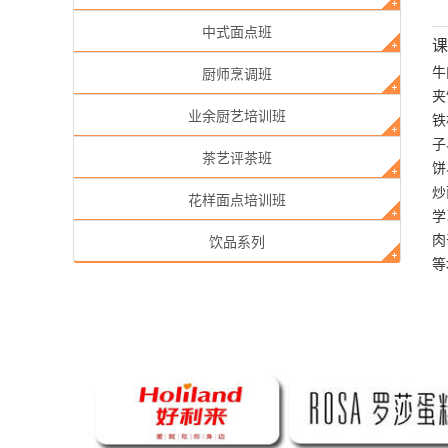
中式面点班
课
牛
厨师烹调班
夹
业余厨艺培训班
铁
子
茶艺评茶班
饼
炒
花样面点培训班
学
肉
饮品系列
等