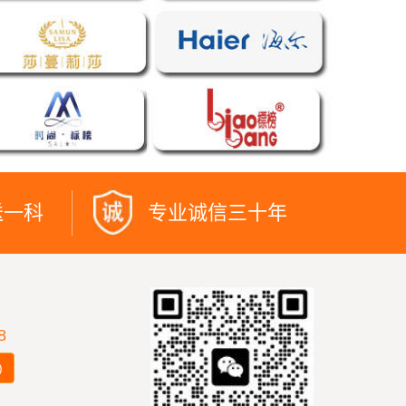
送一科
专业诚信三十年
8
)