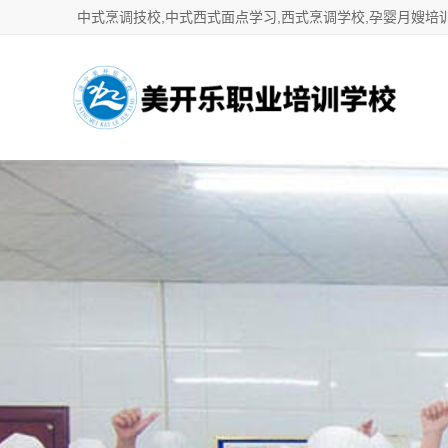
中式烹调技校,中式西式面点学习,西式烹调学校,孕婴月嫂培训,茶