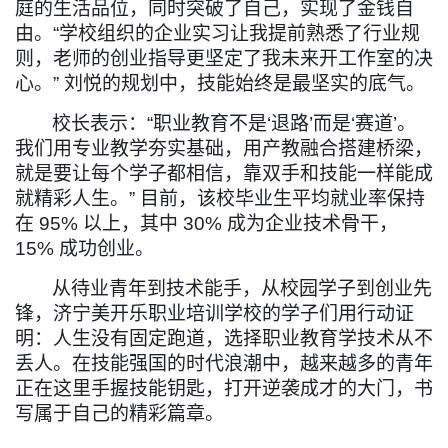
庭的生活品位
，
同时突破了自己
，
实现了金钱自
由。
“
学校组织的企业实习让我提前熟悉了行业规
则，老师的创业指导更坚定了我未来开工作室的决
心。
”
刘悦的规划中，技能始终是最坚实的底气。
校长表示：
“
职业教育不是
‘
退路
’
而是
‘
赛道
’
。
我们用专业教学夯实基础，用产教融合搭建桥梁，
就是要让每个学子都相信，靠双手和技能一样能成
就精彩人生。
”
目前，该校毕业生平均就业率保持
在
95%
以上，其中
30%
成为企业技术骨干，
15%
成功创业。
从待业青年到技术能手，从校园学子到创业先
锋，济宁美开乐职业培训学校的学子们用行动证
明：人生没有固定跑道，选择职业教育学技术从不
丢人。在技能强国的时代浪潮中，越来越多的青年
正在这里手握技能钥匙，打开逆袭成才的大门，书
写属于自己的精彩篇章。