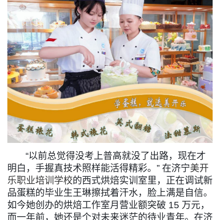
1
2
3
4
“
以前总觉得没考上普高就没了出路，现在才
明白，手握真技术照样能活得精彩。
”
在济宁
美开
乐职业培训学校
的西式烘焙实训室里，正在调试新
品蛋糕的毕业生王琳擦拭着汗水，脸上满是自信。
如今她创办的烘焙工作室月营业额突破
15
万元，
而一年前，她还是个对未来迷茫的待业青年。在济