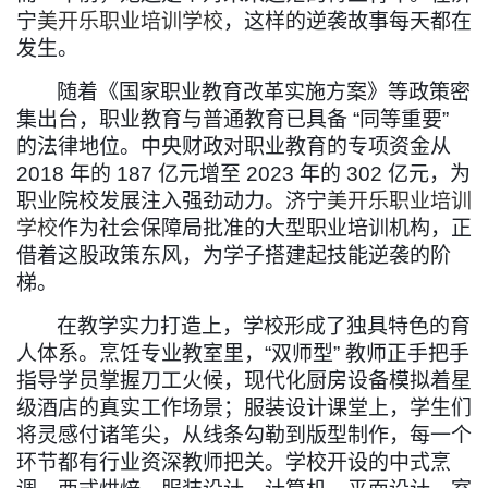
宁
美开乐职业培训学校
，这样的逆袭故事每天都在
发生。
随着《国家职业教育改革实施方案》等政策密
集出台，职业教育与普通教育已具备
“
同等重要
”
的法律地位。中央财政对职业教育的专项资金从
2018
年的
187
亿元增至
2023
年的
302
亿元，为
职业院校发展注入强劲动力。济宁
美开乐职业培训
学校
作为社会保障局批准的大型职业培训机构，正
借着这股政策东风，为学子搭建起技能逆袭的阶
梯。
在教学实力打造上，学校形成了独具特色的育
人体系。烹饪专业教室里，
“
双师型
”
教师正手把手
指导学员掌握刀工火候，现代化厨房设备模拟着星
级酒店的真实工作场景；服装设计课堂上，学生们
将灵感付诸笔尖，从线条勾勒到版型制作，每一个
环节都有行业资深教师把关。学校开设的中式烹