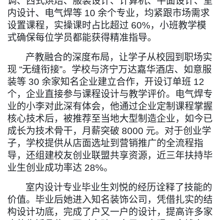
调、西式烘焙、服装设计、计算机
、平面设计、室
内设计、
电气焊等
10
余个专业，均紧跟市场需求
设置课程，实操课时占比超过
60%
，小班教学模
式确保每位学员都能获得精准指导。
产教融合的深度布局，让学子从校园到职场实
现
“
无缝衔接
”
。学校与济宁万达嘉华酒店、如意服
装等
30
余家知名企业建立合作，开设订单班
12
个，企业直接参与课程设计与教学评价。电气焊专
业的小李对此深有体会，他通过企业定制课程掌握
核心技术后，被推荐至当地大型制造企业，如今已
成长为技术骨干，月薪突破
8000
元。对于创业学
子，学校提供从店面选址到营销推广的全流程指
导，还组建校友创业联盟共享资源，近三年扶持毕
业生创业成功率达
28%
。
室内
设计专业毕业生刘悦的经历诠释了技能的
价值。毕业后她进入知名
装饰公司
，凭借扎实的结
构设计功底，
完成
了户又一户的设计
，
提高许多家