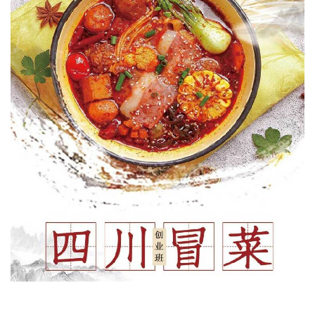
1
2
3
4